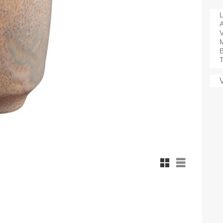
L
A
V
M
B
T
Rutnätsvy
Listvy