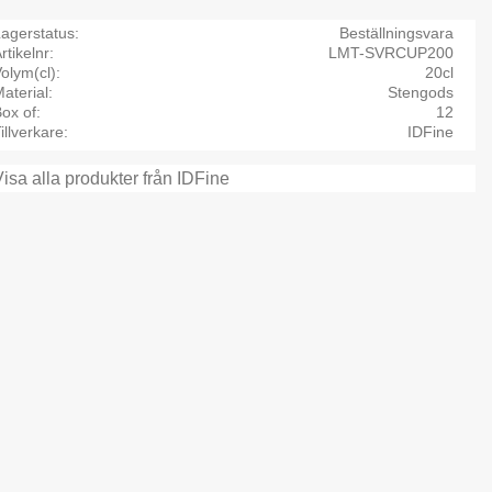
agerstatus
Beställningsvara
rtikelnr
LMT-SVRCUP200
olym(cl)
20cl
aterial
Stengods
ox of
12
illverkare
IDFine
Visa alla produkter från IDFine