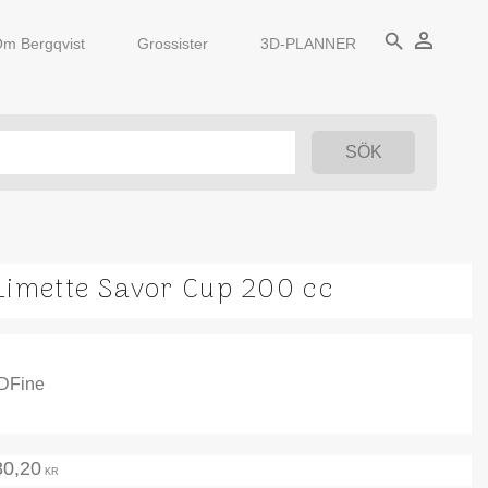
person_outline
search
m Bergqvist
Grossister
3D-PLANNER
Limette Savor Cup 200 cc
IDFine
80,20
KR