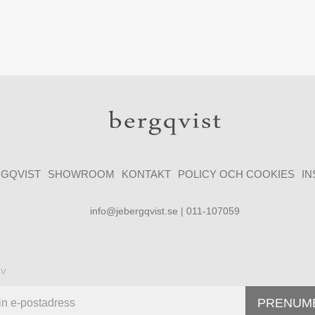
GQVIST
SHOWROOM
KONTAKT
POLICY OCH COOKIES
I
info@jebergqvist.se | 011-107059
ev
PRENUM