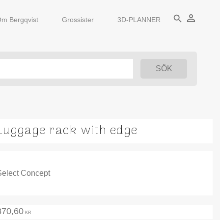
person_outline
search
m Bergqvist
Grossister
3D-PLANNER
Luggage rack with edge
Select Concept
870,60
KR