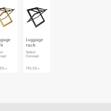
ggage
Luggage
ck
rack
ct
Select
cept
Concept
,53
791,53
KR
KR