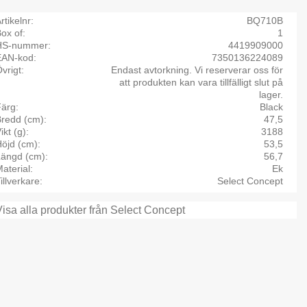
rtikelnr
BQ710B
ox of
1
HS-nummer
4419909000
EAN-kod
7350136224089
vrigt
Endast avtorkning. Vi reserverar oss för
att produkten kan vara tillfälligt slut på
lager.
Färg
Black
Bredd (cm)
47,5
ikt (g)
3188
öjd (cm)
53,5
Längd (cm)
56,7
aterial
Ek
illverkare
Select Concept
Visa alla produkter från Select Concept