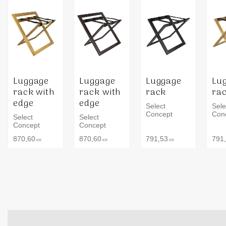
Luggage
Luggage
Luggage
Lu
rack with
rack with
rack
ra
edge
edge
Select
Sele
Concept
Con
Select
Select
Concept
Concept
870,60
870,60
791,53
791
KR
KR
KR