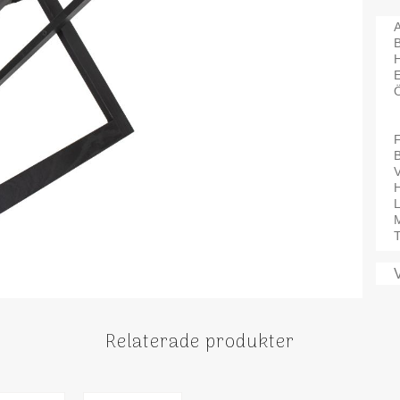
A
B
Ö
V
H
M
T
Relaterade produkter