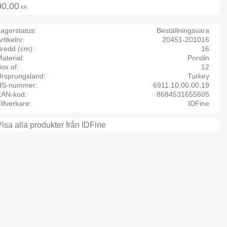
90,00
KR
agerstatus
Beställningsvara
rtikelnr
20451-201016
Bredd (cm)
16
aterial
Porslin
ox of
12
Ursprungsland
Turkey
HS-nummer
6911.10.00.00.19
EAN-kod
8684531655605
illverkare
IDFine
Visa alla produkter från IDFine