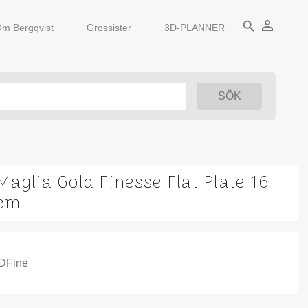
person_outline
search
m Bergqvist
Grossister
3D-PLANNER
Maglia Gold Finesse Flat Plate 16
cm
IDFine