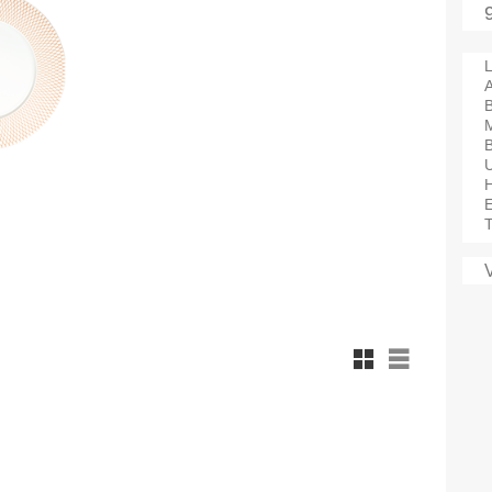
L
A
M
B
T
Rutnätsvy
Listvy