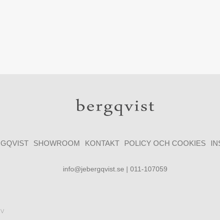
GQVIST
SHOWROOM
KONTAKT
POLICY OCH COOKIES
I
info@jebergqvist.se | 011-107059
ev