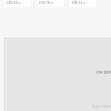
182,53
276,78
158,11
KR
KR
KR
OM BER
Nyhetsbr