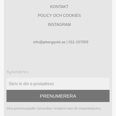
KONTAKT
POLICY OCH COOKIES
INSTAGRAM
info@jebergqvist.se | 011-107059
Nyhetsbrev
PRENUMERERA
Dina personuppgifter behandlas i enlighet med vår
integritetspolicy
.