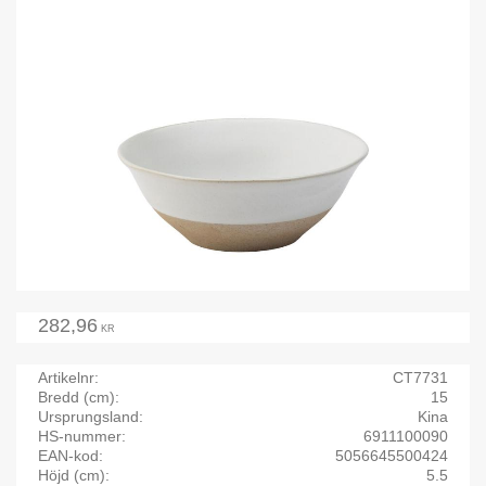
282,96
KR
Artikelnr
CT7731
Bredd (cm)
15
Ursprungsland
Kina
HS-nummer
6911100090
EAN-kod
5056645500424
Höjd (cm)
5.5