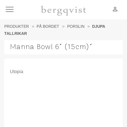
person_outline
Meny
PRODUKTER
PÅ BORDET
PORSLIN
DJUPA
TALLRIKAR
Manna Bowl 6´ (15cm)´
Utopia