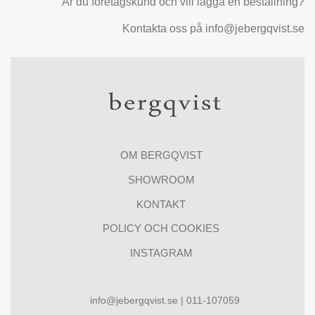
Är du företagskund och vill lägga en beställning?
Kontakta oss på info@jebergqvist.se
OM BERGQVIST
SHOWROOM
KONTAKT
POLICY OCH COOKIES
INSTAGRAM
info@jebergqvist.se | 011-107059