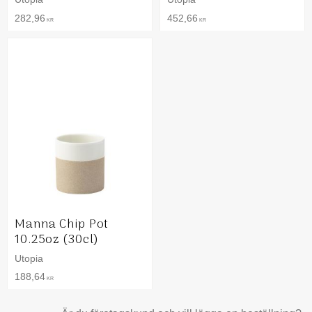
282,96
452,66
KR
KR
Manna Chip Pot
10.25oz (30cl)
Utopia
188,64
KR