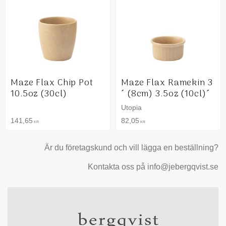
Maze Flax Chip Pot
Maze Flax Ramekin 3
10.5oz (30cl)
´ (8cm) 3.5oz (10cl)´
Utopia
141,65
82,05
KR
KR
Är du företagskund och vill lägga en beställning?
Kontakta oss på info@jebergqvist.se