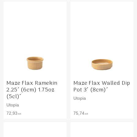
Maze Flax Ramekin
Maze Flax Walled Dip
2.25´ (6cm) 1.75oz
Pot 3´ (8cm)´
(5cl)´
Utopia
Utopia
72,93
75,74
KR
KR