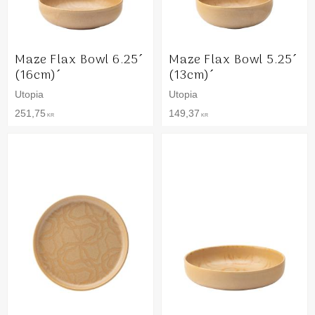
Maze Flax Bowl 6.25´
Maze Flax Bowl 5.25´
(16cm)´
(13cm)´
Utopia
Utopia
251,75
149,37
KR
KR