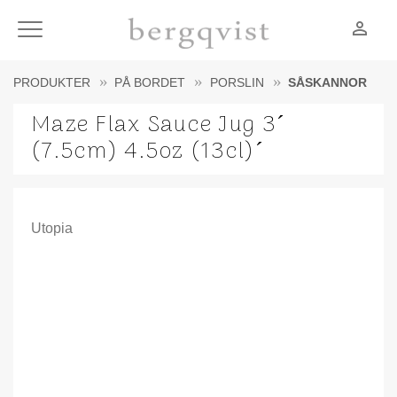
person_outline
Meny
PRODUKTER
PÅ BORDET
PORSLIN
SÅSKANNOR
Maze Flax Sauce Jug 3´
(7.5cm) 4.5oz (13cl)´
Utopia