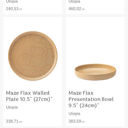
Utopia
Utopia
240,53
460,02
KR
KR
Maze Flax Walled
Maze Flax
Plate 10.5´ (27cm)´
Presentation Bowl
9.5´ (24cm)´
Utopia
Utopia
338,71
383,59
KR
KR