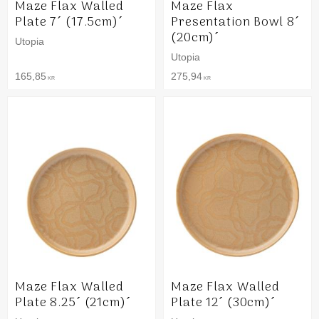
Maze Flax Walled
Maze Flax
Plate 7´ (17.5cm)´
Presentation Bowl 8´
(20cm)´
Utopia
Utopia
165,85
275,94
KR
KR
Maze Flax Walled
Maze Flax Walled
Plate 8.25´ (21cm)´
Plate 12´ (30cm)´