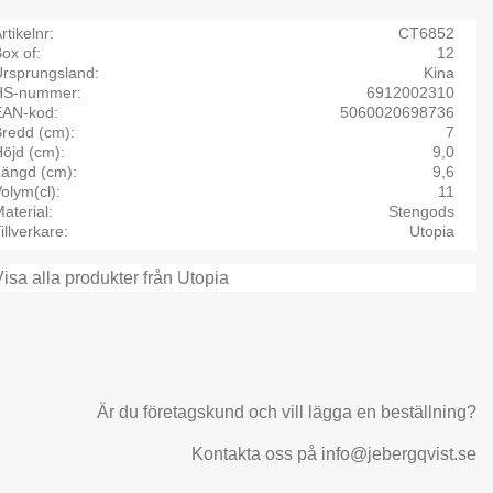
rtikelnr
CT6852
ox of
12
Ursprungsland
Kina
HS-nummer
6912002310
EAN-kod
5060020698736
Bredd (cm)
7
öjd (cm)
9,0
Längd (cm)
9,6
olym(cl)
11
aterial
Stengods
illverkare
Utopia
Visa alla produkter från Utopia
Är du företagskund och vill lägga en beställning?
Kontakta oss på info@jebergqvist.se