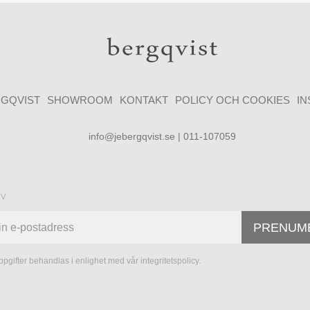
GQVIST
SHOWROOM
KONTAKT
POLICY OCH COOKIES
I
info@jebergqvist.se | 011-107059
ev
PRENUM
pgifter behandlas i enlighet med vår
integritetspolicy
.