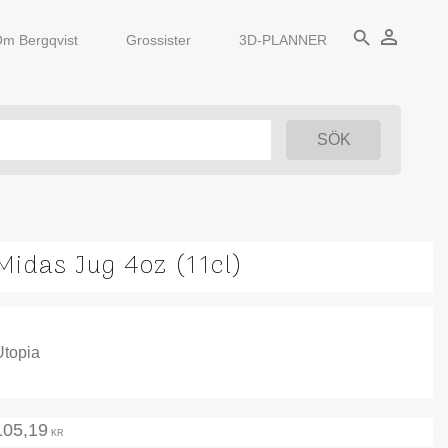
person_outline
search
m Bergqvist
Grossister
3D-PLANNER
Midas Jug 4oz (11cl)
Utopia
105,19
KR