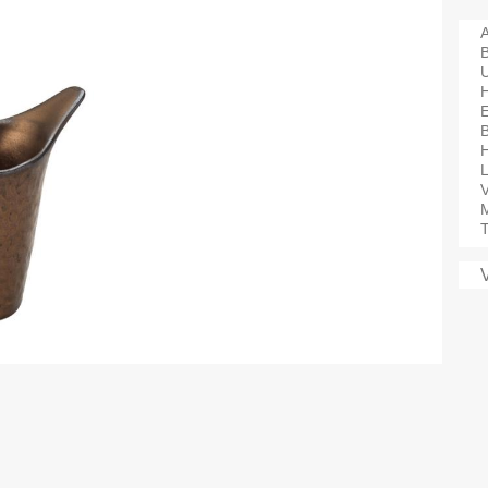
A
B
H
V
M
T