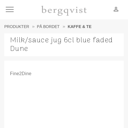
person_outline
Meny
PRODUKTER
PÅ BORDET
KAFFE & TE
Milk/sauce jug 6cl blue faded
Dune
Fine2Dine