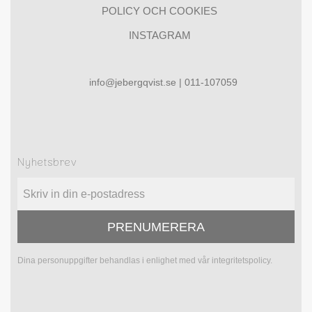
POLICY OCH COOKIES
INSTAGRAM
info@jebergqvist.se | 011-107059
Nyhetsbrev
PRENUMERERA
Dina personuppgifter behandlas i enlighet med vår
integritetspolicy
.