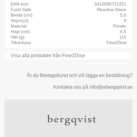
EAN-kod
5410595731251
Food-Safe
Reactive Glaze
Bredd (cm)
5,5
Volym(cl)
9
Material
Porslin
Höjd (cm)
6,5
Vikt (g)
115
Tillverkare
Fine2Dine
Visa alla produkter från Fine2Dine
Är du företagskund och vill lägga en beställning?
Kontakta oss på info@jebergqvist.se