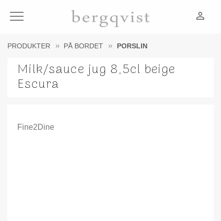
person_outline
Meny
PRODUKTER
PÅ BORDET
PORSLIN
Milk/sauce jug 8,5cl beige
Escura
Fine2Dine