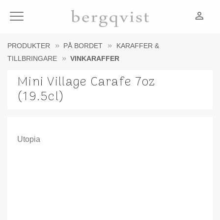
person_outline
Meny
PRODUKTER
PÅ BORDET
KARAFFER &
TILLBRINGARE
VINKARAFFER
Mini Village Carafe 7oz
(19.5cl)
Utopia