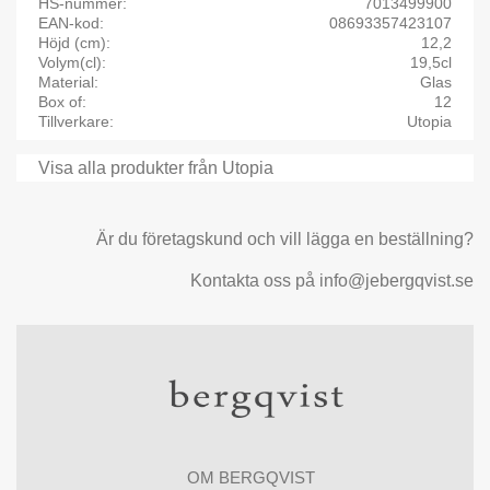
HS-nummer
7013499900
EAN-kod
08693357423107
Höjd (cm)
12,2
Volym(cl)
19,5cl
Material
Glas
Box of
12
Tillverkare
Utopia
Visa alla produkter från Utopia
Är du företagskund och vill lägga en beställning?
Kontakta oss på info@jebergqvist.se
OM BERGQVIST