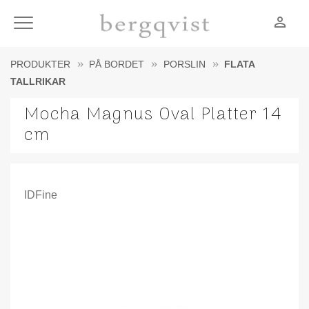
person_outline
Meny
PRODUKTER
PÅ BORDET
PORSLIN
FLATA
TALLRIKAR
Mocha Magnus Oval Platter 14
cm
IDFine