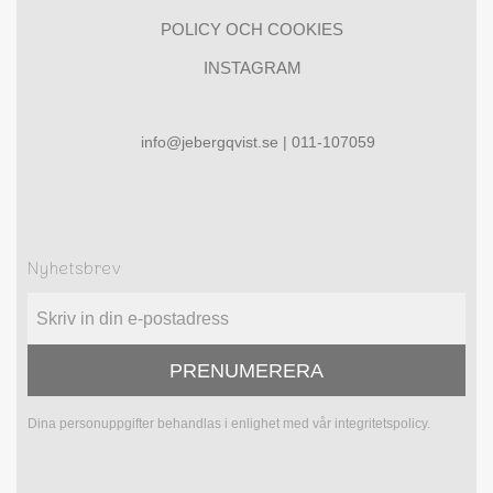
POLICY OCH COOKIES
INSTAGRAM
info@jebergqvist.se | 011-107059
Nyhetsbrev
PRENUMERERA
Dina personuppgifter behandlas i enlighet med vår
integritetspolicy
.