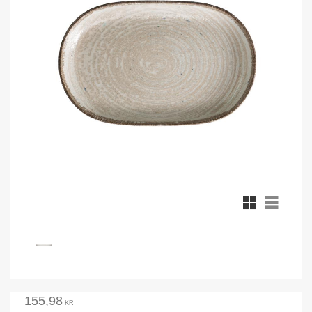
Rutnätsvy
Listvy
155,98
KR