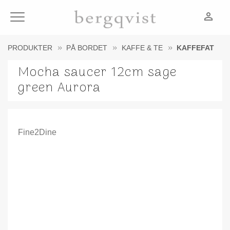
person_outline
Meny
PRODUKTER
PÅ BORDET
KAFFE & TE
KAFFEFAT
Mocha saucer 12cm sage
green Aurora
Fine2Dine