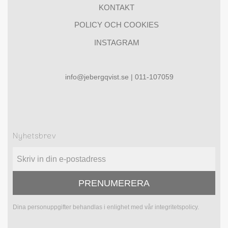
KONTAKT
POLICY OCH COOKIES
INSTAGRAM
info@jebergqvist.se | 011-107059
Nyhetsbrev
PRENUMERERA
Dina personuppgifter behandlas i enlighet med vår
integritetspolicy
.