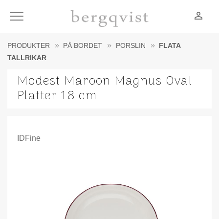
person_outline
Meny
PRODUKTER
PÅ BORDET
PORSLIN
FLATA
TALLRIKAR
Modest Maroon Magnus Oval
Platter 18 cm
IDFine