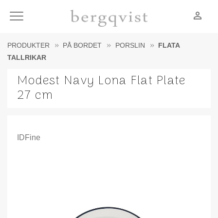
person_outline
Meny
PRODUKTER
PÅ BORDET
PORSLIN
FLATA
TALLRIKAR
Modest Navy Lona Flat Plate
27 cm
IDFine