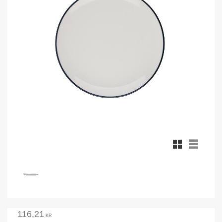
Rutnätsvy
Listvy
116,21
KR