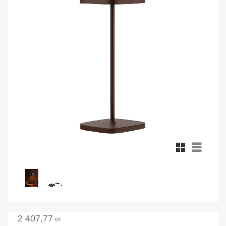
Rutnätsvy
Listvy
2 407,77
KR