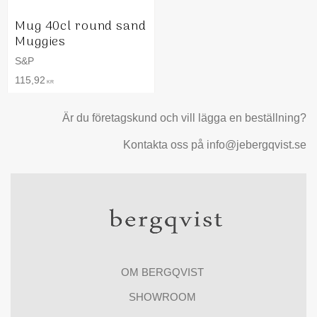
Mug 40cl round sand
Muggies
S&P
115,92
KR
Är du företagskund och vill lägga en beställning?
Kontakta oss på info@jebergqvist.se
OM BERGQVIST
SHOWROOM