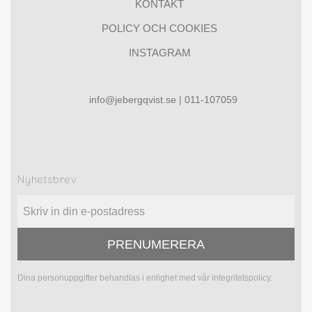
KONTAKT
POLICY OCH COOKIES
INSTAGRAM
info@jebergqvist.se | 011-107059
Nyhetsbrev
PRENUMERERA
Dina personuppgifter behandlas i enlighet med vår
integritetspolicy
.