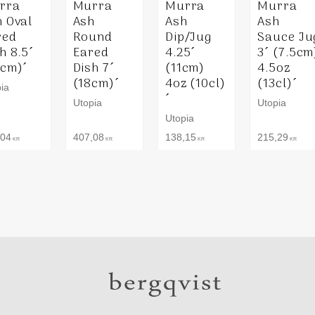
rra
Murra
Murra
Murra
 Oval
Ash
Ash
Ash
red
Round
Dip/Jug
Sauce Ju
h 8.5´
Eared
4.25´
3´ (7.5cm
2cm)´
Dish 7´
(11cm)
4.5oz
(18cm)´
4oz (10cl)
(13cl)´
ia
´
Utopia
Utopia
Utopia
,04
407,08
138,15
215,29
KR
KR
KR
KR