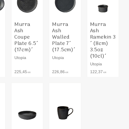
Murra
Murra
Murra
Ash
Ash
Ash
Coupe
Walled
Ramekin 3
Plate 6.5´
Plate 7´
´ (8cm)
(17cm)´
(17.5cm)´
3.5oz
(10cl)´
Utopia
Utopia
Utopia
225,45
226,86
122,37
KR
KR
KR