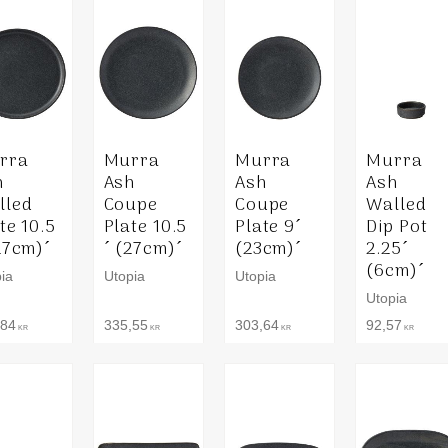
rra
Murra
Murra
Murra
h
Ash
Ash
Ash
lled
Coupe
Coupe
Walled
te 10.5
Plate 10.5
Plate 9´
Dip Pot
27cm)´
´ (27cm)´
(23cm)´
2.25´
(6cm)´
ia
Utopia
Utopia
Utopia
,84
335,55
303,64
92,57
KR
KR
KR
KR