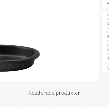
L
A
H
M
B
T
Relaterade produkter