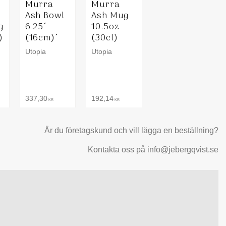
Murra
Murra
Ash Bowl
Ash Mug
g
6.25´
10.5oz
)
(16cm)´
(30cl)
Utopia
Utopia
337,30
192,14
KR
KR
Är du företagskund och vill lägga en beställning?
Kontakta oss på info@jebergqvist.se