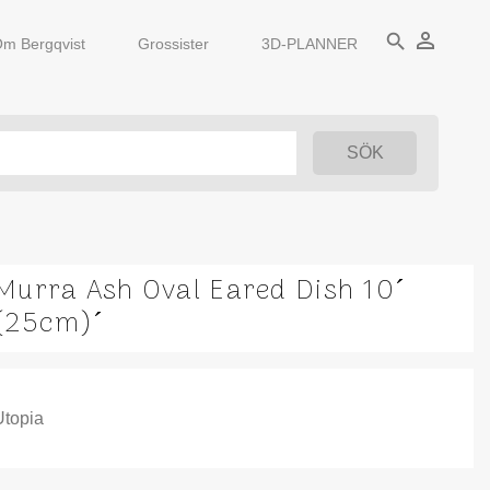
person_outline
search
m Bergqvist
Grossister
3D-PLANNER
Murra Ash Oval Eared Dish 10´
(25cm)´
Utopia