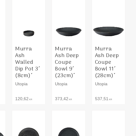
Murra
Murra
Murra
Ash
Ash Deep
Ash Deep
Walled
Coupe
Coupe
Dip Pot 3´
Bowl 9´
Bowl 11´
(8cm)´
(23cm)´
(28cm)´
Utopia
Utopia
Utopia
120,62
373,42
537,51
KR
KR
KR