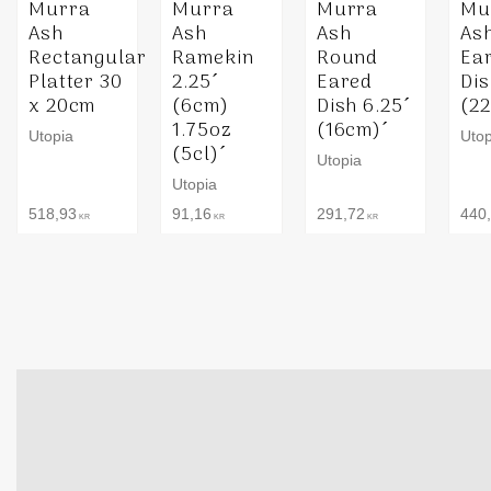
Murra
Murra
Murra
Mu
Ash
Ash
Ash
Ash
Rectangular
Ramekin
Round
Ea
Platter 30
2.25´
Eared
Dis
x 20cm
(6cm)
Dish 6.25´
(2
1.75oz
(16cm)´
Utopia
Utop
(5cl)´
Utopia
Utopia
518,93
91,16
291,72
440
KR
KR
KR