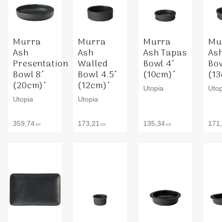
Murra
Murra
Murra
Mu
Ash
Ash
Ash Tapas
As
Presentation
Walled
Bowl 4´
Bow
Bowl 8´
Bowl 4.5´
(10cm)´
(1
(20cm)´
(12cm)´
Utopia
Utop
Utopia
Utopia
359,74
173,21
135,34
171
KR
KR
KR