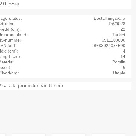
491,58
KR
agerstatus
Beställningsvara
rtikelnr
DW0028
Bredd (cm)
22
Ursprungsland
Turkiet
HS-nummer
6911100090
EAN-kod
8683024034590
öjd (cm)
4
Längd (cm)
14
aterial
Porslin
ox of
6
illverkare
Utopia
Visa alla produkter från Utopia