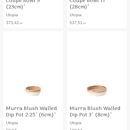
Coupe Bowl 9´
Coupe Bowl 11´
(23cm)´
(28cm)´
Utopia
Utopia
373,42
537,51
KR
KR
Murra Blush Walled
Murra Blush Walled
Dip Pot 2.25´ (6cm)´
Dip Pot 3´ (8cm)´
Utopia
Utopia