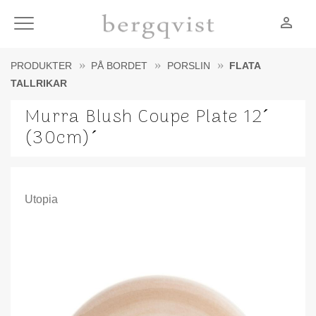
person_outline
Meny
PRODUKTER
PÅ BORDET
PORSLIN
FLATA
TALLRIKAR
Murra Blush Coupe Plate 12´
(30cm)´
Utopia