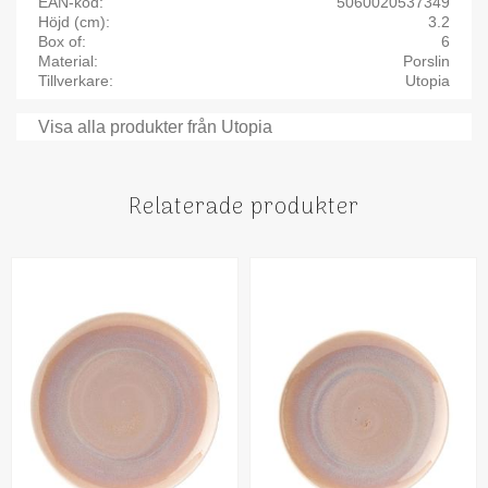
EAN-kod
5060020537349
Höjd (cm)
3.2
Box of
6
Material
Porslin
Tillverkare
Utopia
Visa alla produkter från Utopia
Relaterade produkter