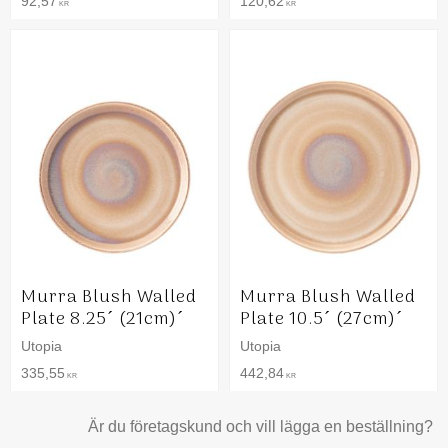
92,57
120,62
KR
KR
Murra Blush Walled
Murra Blush Walled
Plate 8.25´ (21cm)´
Plate 10.5´ (27cm)´
Utopia
Utopia
335,55
442,84
KR
KR
Är du företagskund och vill lägga en beställning?