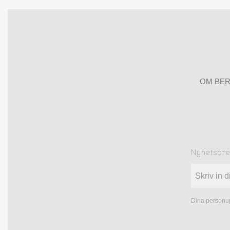
OM BER
Nyhetsbr
Dina personup