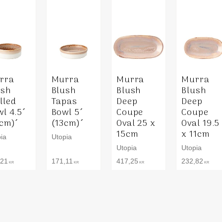
rra
Murra
Murra
Murra
ush
Blush
Blush
Blush
lled
Tapas
Deep
Deep
l 4.5´
Bowl 5´
Coupe
Coupe
2cm)´
(13cm)´
Oval 25 x
Oval 19.5
15cm
x 11cm
ia
Utopia
Utopia
Utopia
,21
171,11
417,25
232,82
KR
KR
KR
KR