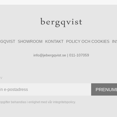
GQVIST
SHOWROOM
KONTAKT
POLICY OCH COOKIES
I
info@jebergqvist.se | 011-107059
ev
PRENUM
pgifter behandlas i enlighet med vår
integritetspolicy
.