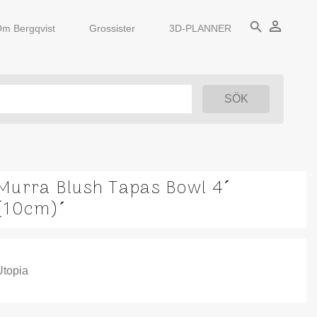
person_outline
search
m Bergqvist
Grossister
3D-PLANNER
Murra Blush Tapas Bowl 4´
(10cm)´
Utopia