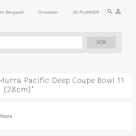
person_outline
search
m Bergqvist
Grossister
3D-PLANNER
Murra Pacific Deep Coupe Bowl 11
´ (28cm)´
Utopia