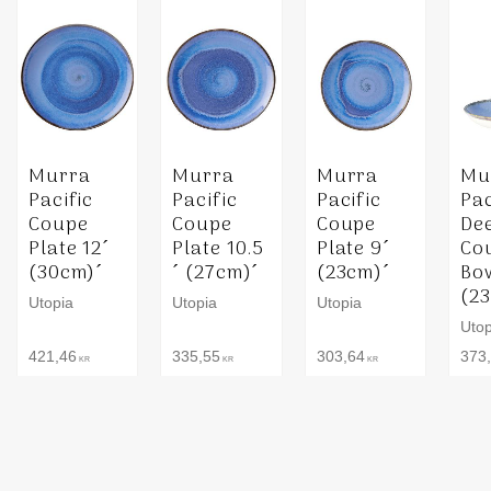
Murra
Murra
Murra
Mu
Pacific
Pacific
Pacific
Pac
Coupe
Coupe
Coupe
De
Plate 12´
Plate 10.5
Plate 9´
Co
(30cm)´
´ (27cm)´
(23cm)´
Bow
(2
Utopia
Utopia
Utopia
Utop
421,46
335,55
303,64
373
KR
KR
KR