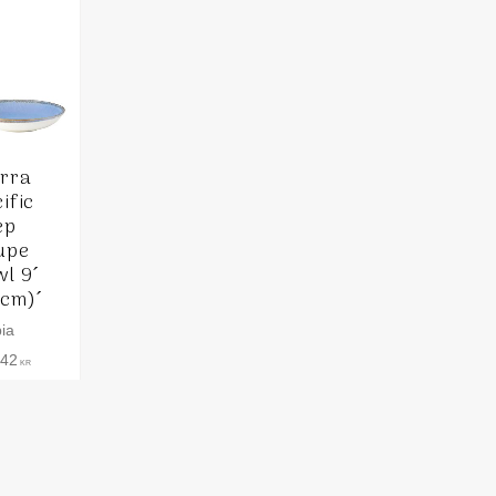
rra
ific
ep
upe
l 9´
3cm)´
ia
,42
KR