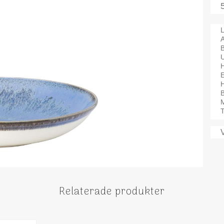
L
A
H
B
M
T
Relaterade produkter