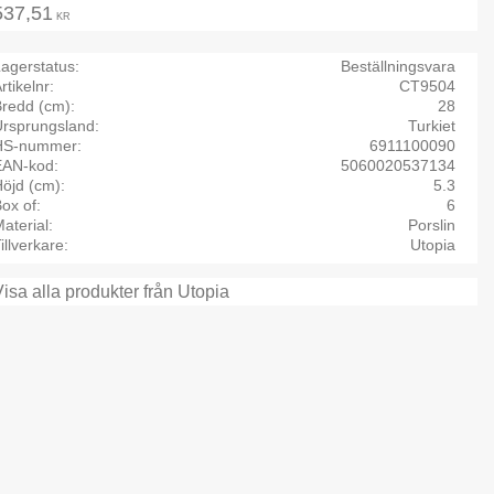
537,51
KR
agerstatus
Beställningsvara
rtikelnr
CT9504
Bredd (cm)
28
Ursprungsland
Turkiet
HS-nummer
6911100090
EAN-kod
5060020537134
öjd (cm)
5.3
ox of
6
aterial
Porslin
illverkare
Utopia
Visa alla produkter från Utopia