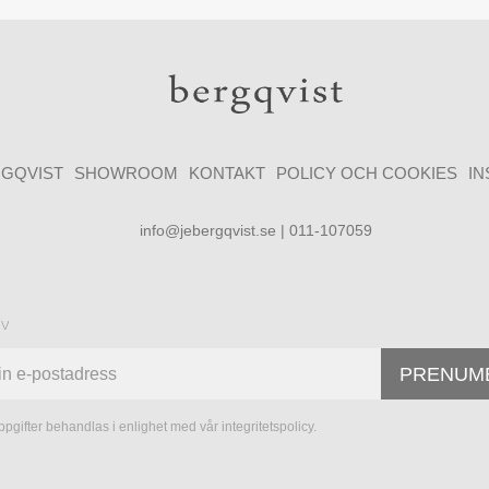
GQVIST
SHOWROOM
KONTAKT
POLICY OCH COOKIES
I
info@jebergqvist.se | 011-107059
ev
PRENUM
pgifter behandlas i enlighet med vår
integritetspolicy
.