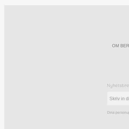
OM BER
Nyhetsbr
Dina personup