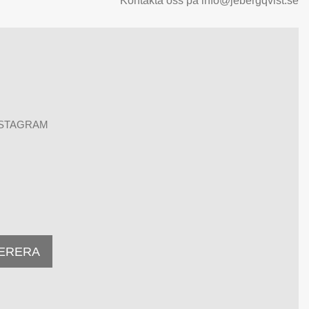
Kontakta oss på info@jebergqvist.se
NSTAGRAM
ERERA