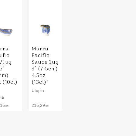
rra
Murra
ific
Pacific
p/Jug
Sauce Jug
5´
3´ (7.5cm)
1cm)
4.5oz
 (10cl)
(13cl)´
Utopia
ia
,15
215,29
KR
KR