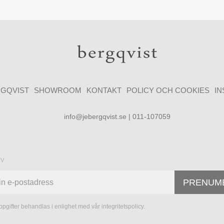
GQVIST
SHOWROOM
KONTAKT
POLICY OCH COOKIES
I
info@jebergqvist.se | 011-107059
ev
PRENUM
pgifter behandlas i enlighet med vår
integritetspolicy
.