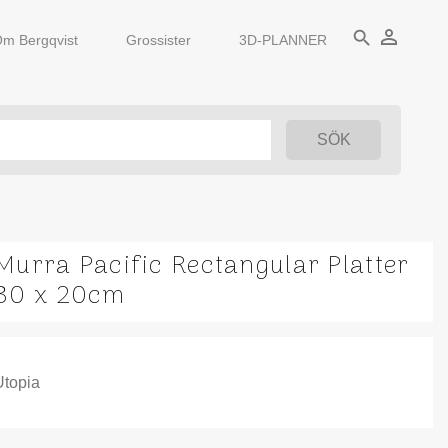
person_outline
search
m Bergqvist
Grossister
3D-PLANNER
Murra Pacific Rectangular Platter
30 x 20cm
Utopia