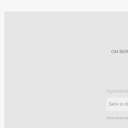
OM BER
Nyhetsbr
Dina personup