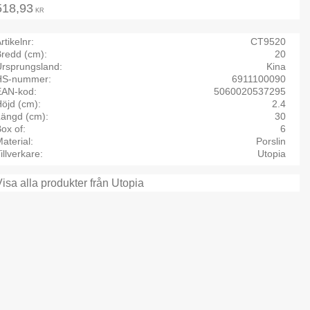
518,93
KR
rtikelnr
CT9520
Bredd (cm)
20
Ursprungsland
Kina
HS-nummer
6911100090
EAN-kod
5060020537295
öjd (cm)
2.4
Längd (cm)
30
ox of
6
aterial
Porslin
illverkare
Utopia
Visa alla produkter från Utopia