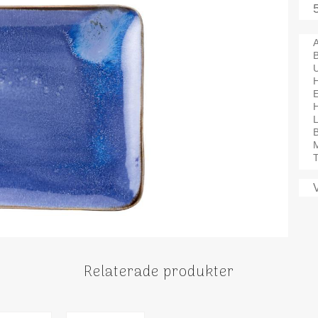
A
H
B
M
T
Relaterade produkter