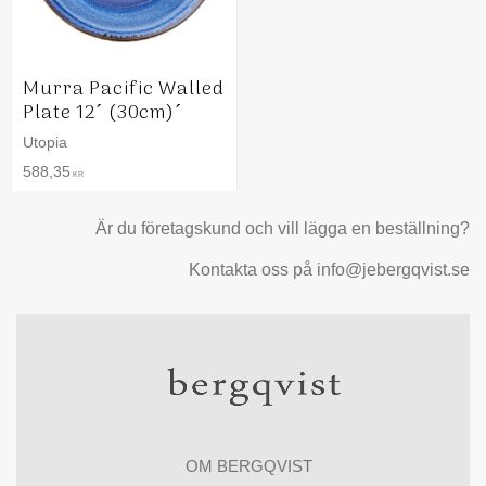
Murra Pacific Walled
Plate 12´ (30cm)´
Utopia
588,35
KR
Är du företagskund och vill lägga en beställning?
Kontakta oss på info@jebergqvist.se
OM BERGQVIST