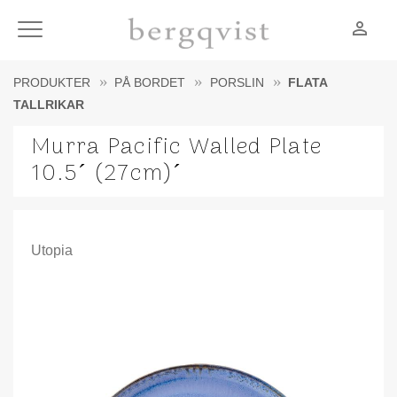
person_outline
Meny
PRODUKTER
PÅ BORDET
PORSLIN
FLATA
TALLRIKAR
Murra Pacific Walled Plate
10.5´ (27cm)´
Utopia