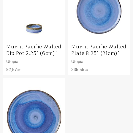
Murra Pacific Walled
Murra Pacific Walled
Dip Pot 2.25´ (6cm)´
Plate 8.25´ (21cm)´
Utopia
Utopia
92,57
335,55
KR
KR