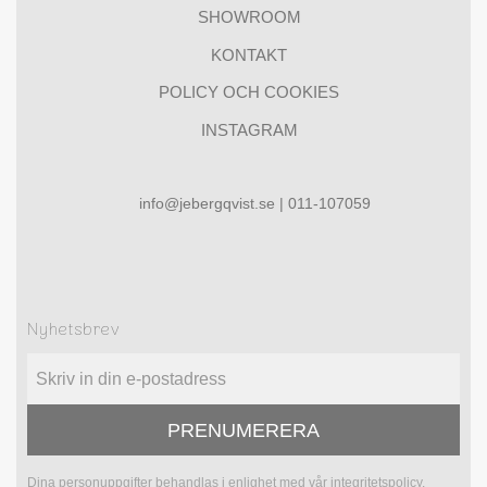
SHOWROOM
KONTAKT
POLICY OCH COOKIES
INSTAGRAM
info@jebergqvist.se | 011-107059
Nyhetsbrev
PRENUMERERA
Dina personuppgifter behandlas i enlighet med vår
integritetspolicy
.