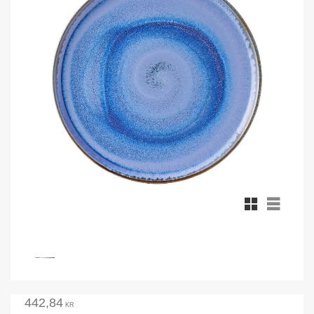
Rutnätsvy
Listvy
442,84
KR