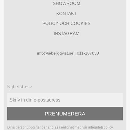
SHOWROOM
KONTAKT
POLICY OCH COOKIES
INSTAGRAM
info@jebergqvist.se | 011-107059
Nyhetsbrev
PRENUMERERA
Dina personuppgifter behandlas i enlighet med vår
integritetspolicy
.