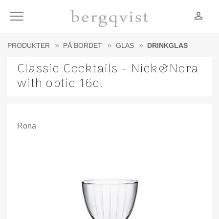
person_outline
Meny
PRODUKTER
PÅ BORDET
GLAS
DRINKGLAS
Classic Cocktails - Nick&Nora
with optic 16cl
Rona