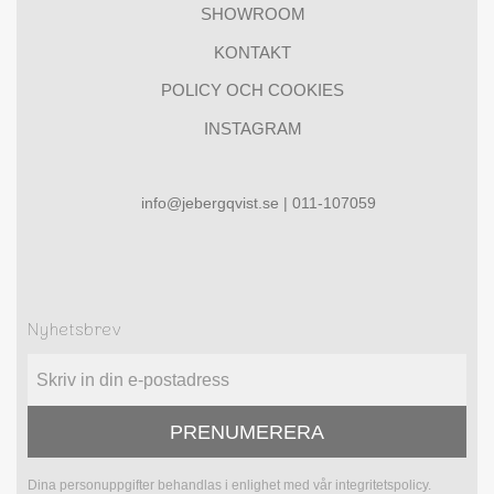
SHOWROOM
KONTAKT
POLICY OCH COOKIES
INSTAGRAM
info@jebergqvist.se | 011-107059
Nyhetsbrev
PRENUMERERA
Dina personuppgifter behandlas i enlighet med vår
integritetspolicy
.