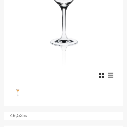
Rutnätsvy
Listvy
49,53
KR