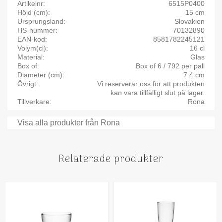
Artikelnr
6515P0400
Höjd (cm)
15 cm
Ursprungsland
Slovakien
HS-nummer
70132890
EAN-kod
8581782245121
Volym(cl)
16 cl
Material
Glas
Box of
Box of 6 / 792 per pall
Diameter (cm)
7.4 cm
Övrigt
Vi reserverar oss för att produkten
kan vara tillfälligt slut på lager.
Tillverkare
Rona
Visa alla produkter från Rona
Relaterade produkter