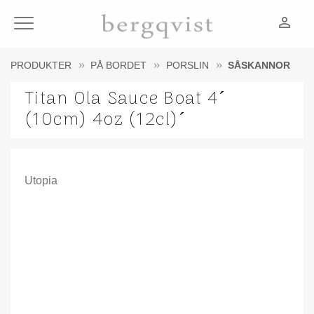
person_outline
Meny
PRODUKTER
PÅ BORDET
PORSLIN
SÅSKANNOR
Titan Ola Sauce Boat 4´
(10cm) 4oz (12cl)´
Utopia