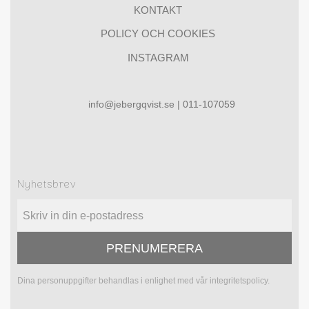
KONTAKT
POLICY OCH COOKIES
INSTAGRAM
info@jebergqvist.se | 011-107059
Nyhetsbrev
PRENUMERERA
Dina personuppgifter behandlas i enlighet med vår
integritetspolicy
.