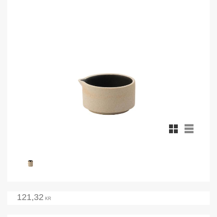
Rutnätsvy
Listvy
121,32
KR