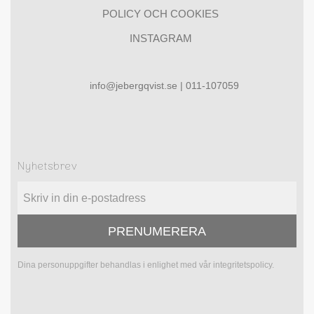
POLICY OCH COOKIES
INSTAGRAM
info@jebergqvist.se | 011-107059
Nyhetsbrev
PRENUMERERA
Dina personuppgifter behandlas i enlighet med vår
integritetspolicy
.