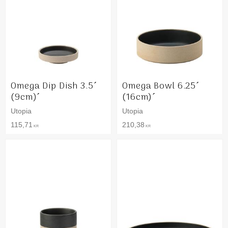
Omega Dip Dish 3.5´
Omega Bowl 6.25´
(9cm)´
(16cm)´
Utopia
Utopia
115,71
210,38
KR
KR