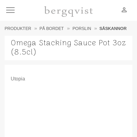
person_outline
Meny
PRODUKTER
PÅ BORDET
PORSLIN
SÅSKANNOR
Omega Stacking Sauce Pot 3oz
(8.5cl)
Utopia