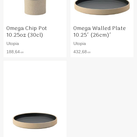
Omega Chip Pot
Omega Walled Plate
10.25oz (30cl)
10.25´ (26cm)´
Utopia
Utopia
188,64
432,68
KR
KR