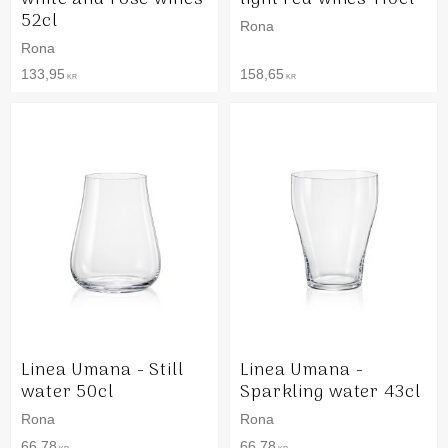
52cl
Rona
Rona
133,95
158,65
KR
KR
Linea Umana - Still
Linea Umana -
water 50cl
Sparkling water 43cl
Rona
Rona
66,78
66,78