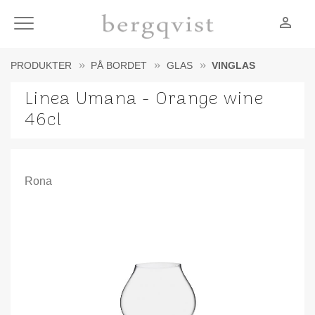
person_outline
Meny
PRODUKTER
PÅ BORDET
GLAS
VINGLAS
Linea Umana - Orange wine
46cl
Rona