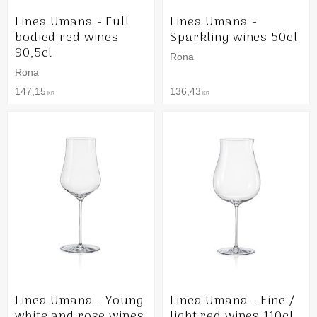
Linea Umana - Full
Linea Umana -
bodied red wines
Sparkling wines 50cl
90,5cl
Rona
Rona
147,15
136,43
KR
KR
Linea Umana - Young
Linea Umana - Fine /
white and rose wines
light red wines 110cl