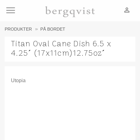
person_outline
Meny
PRODUKTER
PÅ BORDET
Titan Oval Cane Dish 6.5 x
4.25´ (17x11cm)12.75oz´
Utopia