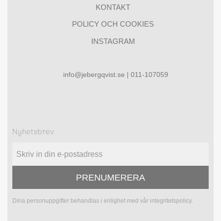
KONTAKT
POLICY OCH COOKIES
INSTAGRAM
info@jebergqvist.se | 011-107059
Nyhetsbrev
PRENUMERERA
Dina personuppgifter behandlas i enlighet med vår
integritetspolicy
.