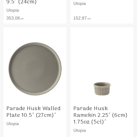
9.5´ (24cm)´
Utopia
Utopia
353,08
152,87
KR
KR
Parade Husk Walled
Parade Husk
Plate 10.5´ (27cm)´
Ramekin 2.25´ (6cm)
1.75oz (5cl)´
Utopia
Utopia