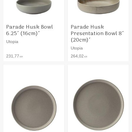
Parade Husk Bowl
Parade Husk
6.25´ (16cm)´
Presentation Bowl 8´
(20cm)´
Utopia
Utopia
231,77
264,02
KR
KR