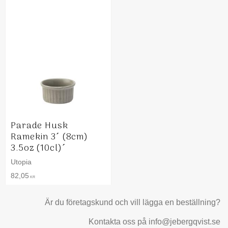
Parade Husk
Ramekin 3´ (8cm)
3.5oz (10cl)´
Utopia
82,05
KR
Är du företagskund och vill lägga en beställning?
Kontakta oss på info@jebergqvist.se