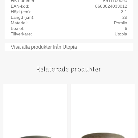
HS-nummer
6911100090
EAN-kod
8683024033012
Höjd (cm)
3.1
Längd (cm)
29
Material
Porslin
Box of
6
Tillverkare
Utopia
Visa alla produkter från Utopia
Relaterade produkter