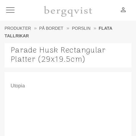
person_outline
Meny
PRODUKTER
PÅ BORDET
PORSLIN
FLATA
TALLRIKAR
Parade Husk Rectangular
Platter (29x19.5cm)
Utopia