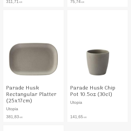
311,71
75,74
KR
KR
Parade Husk
Parade Husk Chip
Rectangular Platter
Pot 10.5oz (30cl)
(25x17cm)
Utopia
Utopia
381,83
141,65
KR
KR