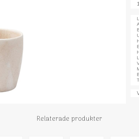
L
A
H
V
M
B
T
Relaterade produkter