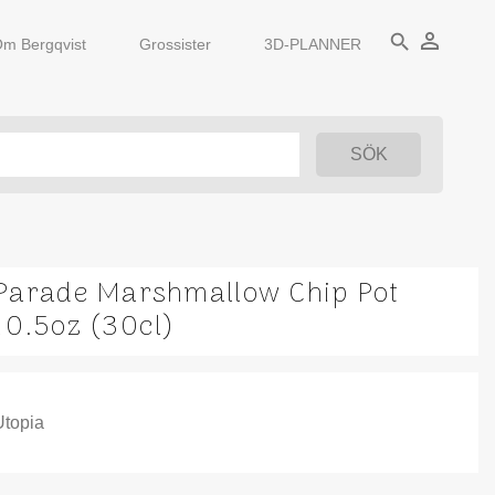
person_outline
search
m Bergqvist
Grossister
3D-PLANNER
Parade Marshmallow Chip Pot
10.5oz (30cl)
Utopia