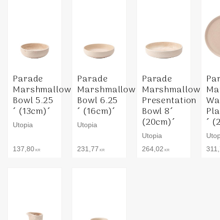
Parade
Parade
Parade
Pa
Marshmallow
Marshmallow
Marshmallow
Ma
Bowl 5.25
Bowl 6.25
Presentation
Wa
´ (13cm)´
´ (16cm)´
Bowl 8´
Pla
(20cm)´
´ (
Utopia
Utopia
Utopia
Utop
137,80
231,77
264,02
311
KR
KR
KR