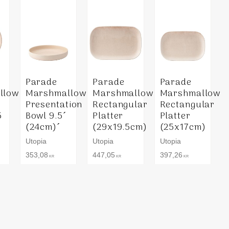
Parade
Parade
Parade
llow
Marshmallow
Marshmallow
Marshmallow
Presentation
Rectangular
Rectangular
5
Bowl 9.5´
Platter
Platter
(24cm)´
(29x19.5cm)
(25x17cm)
Utopia
Utopia
Utopia
353,08
447,05
397,26
KR
KR
KR