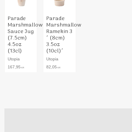
Parade
Parade
Marshmallow
Marshmallow
Sauce Jug
Ramekin 3
(7.5cm)
´ (8cm)
4.5oz
3.5oz
(13cl)
(10cl)´
Utopia
Utopia
167,95
82,05
KR
KR