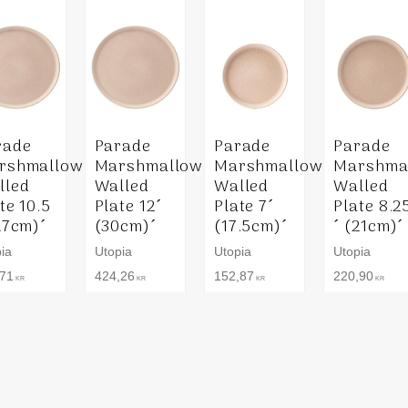
rade
Parade
Parade
Parade
rshmallow
Marshmallow
Marshmallow
Marshma
lled
Walled
Walled
Walled
te 10.5
Plate 12´
Plate 7´
Plate 8.2
27cm)´
(30cm)´
(17.5cm)´
´ (21cm)´
ia
Utopia
Utopia
Utopia
,71
424,26
152,87
220,90
KR
KR
KR
KR