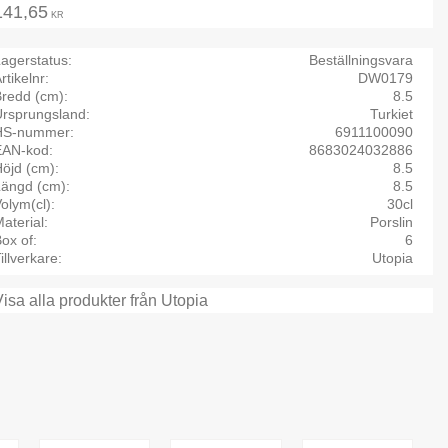
141,65
KR
agerstatus
Beställningsvara
rtikelnr
DW0179
Bredd (cm)
8.5
Ursprungsland
Turkiet
HS-nummer
6911100090
EAN-kod
8683024032886
öjd (cm)
8.5
Längd (cm)
8.5
olym(cl)
30cl
aterial
Porslin
ox of
6
illverkare
Utopia
Visa alla produkter från Utopia