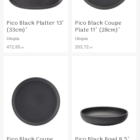
Pico Black Platter 13´
Pico Black Coupe
(33cm)´
Plate 11´ (28cm)´
Utopia
Utopia
472,65
203,72
KR
KR
Pico Black Coupe
Pico Black Bowl 8.5´