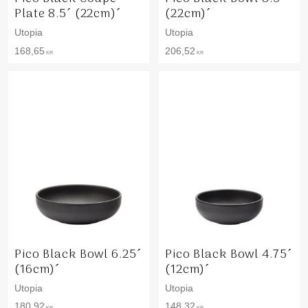
Plate 8.5´ (22cm)´
(22cm)´
Utopia
Utopia
168,65
206,52
KR
KR
Pico Black Bowl 6.25´
Pico Black Bowl 4.75´
(16cm)´
(12cm)´
Utopia
Utopia
180,92
148,32
KR
KR