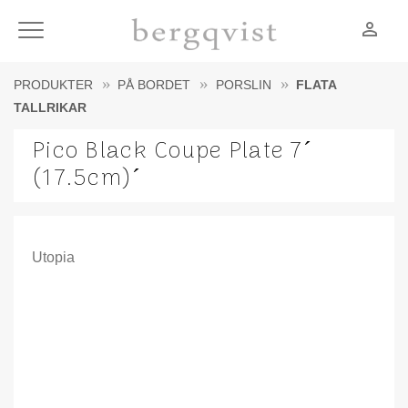
person_outline
Meny
PRODUKTER
PÅ BORDET
PORSLIN
FLATA
TALLRIKAR
Pico Black Coupe Plate 7´
(17.5cm)´
Utopia