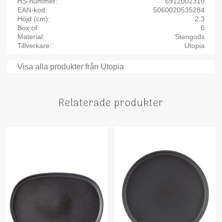
HS-nummer
6912002310
EAN-kod
5060020535284
Höjd (cm)
2.3
Box of
6
Material
Stengods
Tillverkare
Utopia
Visa alla produkter från Utopia
Relaterade produkter