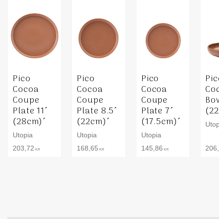
Pico
Pico
Pico
Pic
Cocoa
Cocoa
Cocoa
Co
Coupe
Coupe
Coupe
Bow
Plate 11´
Plate 8.5´
Plate 7´
(2
(28cm)´
(22cm)´
(17.5cm)´
Utop
Utopia
Utopia
Utopia
203,72
168,65
145,86
206
KR
KR
KR