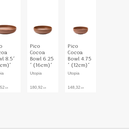
o
Pico
Pico
coa
Cocoa
Cocoa
l 8.5´
Bowl 6.25
Bowl 4.75
2cm)´
´ (16cm)´
´ (12cm)´
ia
Utopia
Utopia
,52
180,92
148,32
KR
KR
KR