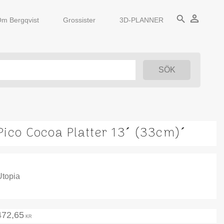
person_outline
search
m Bergqvist
Grossister
3D-PLANNER
Pico Cocoa Platter 13´ (33cm)´
Utopia
472,65
KR