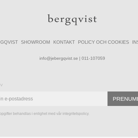
GQVIST
SHOWROOM
KONTAKT
POLICY OCH COOKIES
I
info@jebergqvist.se | 011-107059
ev
PRENUM
pgifter behandlas i enlighet med vår
integritetspolicy
.