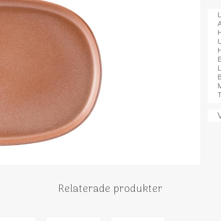
L
A
H
B
M
T
Relaterade produkter