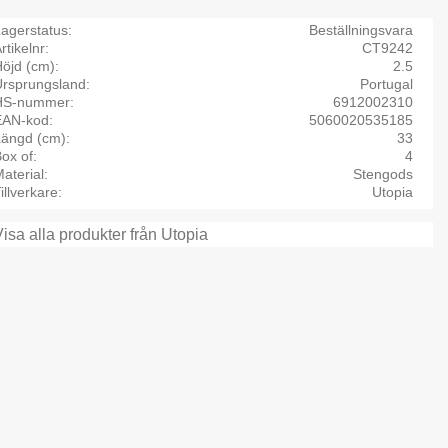
agerstatus
Beställningsvara
rtikelnr
CT9242
öjd (cm)
2.5
Ursprungsland
Portugal
HS-nummer
6912002310
EAN-kod
5060020535185
Längd (cm)
33
ox of
4
aterial
Stengods
illverkare
Utopia
Visa alla produkter från Utopia