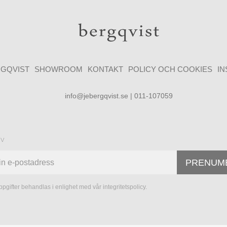
GQVIST
SHOWROOM
KONTAKT
POLICY OCH COOKIES
I
info@jebergqvist.se | 011-107059
ev
PRENUM
pgifter behandlas i enlighet med vår
integritetspolicy
.