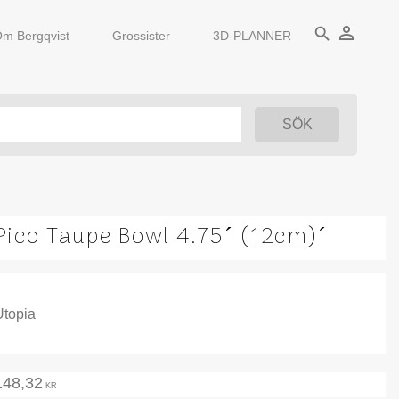
person_outline
search
m Bergqvist
Grossister
3D-PLANNER
Pico Taupe Bowl 4.75´ (12cm)´
Utopia
148,32
KR