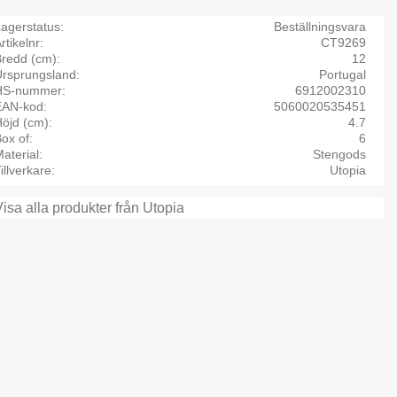
agerstatus
Beställningsvara
rtikelnr
CT9269
Bredd (cm)
12
Ursprungsland
Portugal
HS-nummer
6912002310
EAN-kod
5060020535451
öjd (cm)
4.7
ox of
6
aterial
Stengods
illverkare
Utopia
Visa alla produkter från Utopia