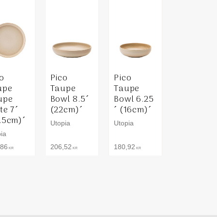
o
Pico
Pico
upe
Taupe
Taupe
upe
Bowl 8.5´
Bowl 6.25
te 7´
(22cm)´
´ (16cm)´
.5cm)´
Utopia
Utopia
ia
,86
206,52
180,92
KR
KR
KR