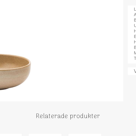
L
A
H
B
M
T
Relaterade produkter