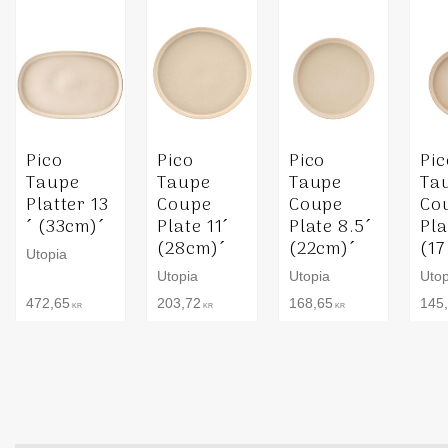
Pico
Pico
Pico
Pic
Taupe
Taupe
Taupe
Ta
Platter 13
Coupe
Coupe
Co
´ (33cm)´
Plate 11´
Plate 8.5´
Pla
(28cm)´
(22cm)´
(17
Utopia
Utopia
Utopia
Utop
472,65
203,72
168,65
145
KR
KR
KR