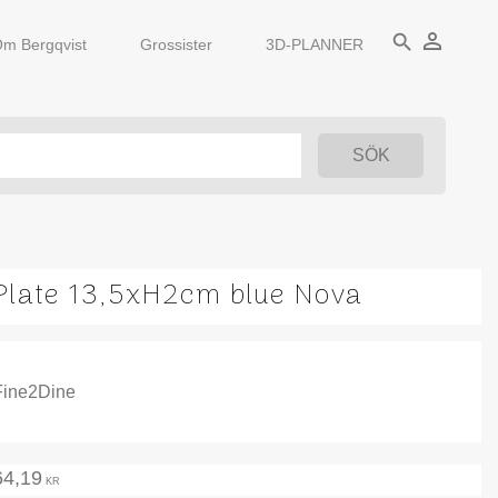
person_outline
search
m Bergqvist
Grossister
3D-PLANNER
Plate 13,5xH2cm blue Nova
Fine2Dine
64,19
KR