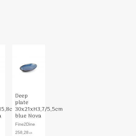
Deep
plate
H5,8cm
30x21xH3,7/5,5cm
a
blue Nova
Fine2Dine
258,28
KR