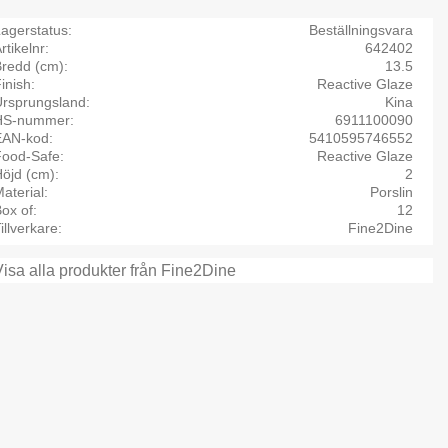
agerstatus
Beställningsvara
rtikelnr
642402
Bredd (cm)
13.5
inish
Reactive Glaze
Ursprungsland
Kina
HS-nummer
6911100090
EAN-kod
5410595746552
Food-Safe
Reactive Glaze
öjd (cm)
2
aterial
Porslin
ox of
12
illverkare
Fine2Dine
Visa alla produkter från Fine2Dine