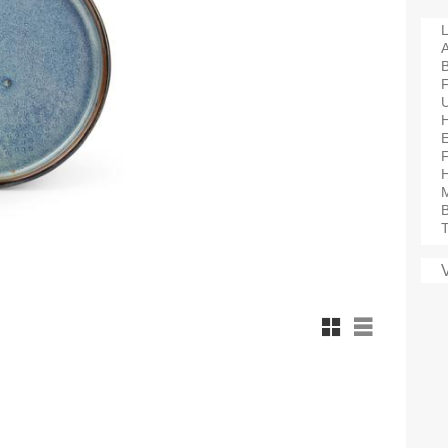
L
A
F
H
M
B
T
Rutnätsvy
Listvy