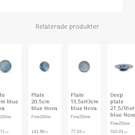
Relaterade produkter
te
Plate
Plate
Deep
cm blue
20,5cm
13,5xH3cm
plate
va
blue Nova
blue Nova
27,5/16x
blue Nov
e2Dine
Fine2Dine
Fine2Dine
Fine2Dine
,71
141,98
77,03
310,01
KR
KR
KR
KR