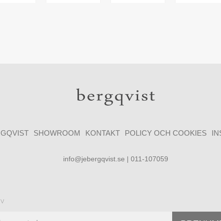
GQVIST
SHOWROOM
KONTAKT
POLICY OCH COOKIES
I
info@jebergqvist.se | 011-107059
ev