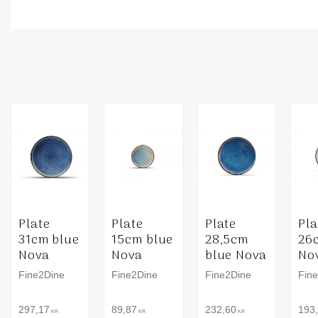
Plate
Plate
Plate
Pla
31cm blue
15cm blue
28,5cm
26
Nova
Nova
blue Nova
No
Fine2Dine
Fine2Dine
Fine2Dine
Fin
297,17
89,87
232,60
193
KR
KR
KR