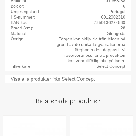
Artikelnr
01.658-58
Box of
6
Ursprungsland
Portugal
HS-nummer
6912002310
EAN-kod
7350136224539
Bredd (cm)
28
Material
Stengods
Övrigt
Färgen kan skilja sig från bilden på
grund av de unika färgvariationerna
i färgbadet den doppas i. Vi
reserverar oss för att produkten
kan vara tillfälligt slut på lager.
Tillverkare
Select Concept
Visa alla produkter från Select Concept
Relaterade produkter