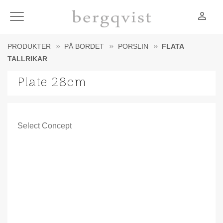
person_outline
Meny
PRODUKTER
PÅ BORDET
PORSLIN
FLATA
TALLRIKAR
Plate 28cm
Select Concept