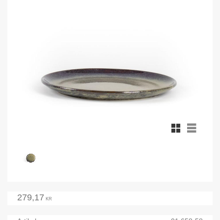
Rutnätsvy
Listvy
279,17
KR