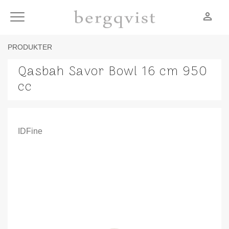
person_outline
Meny
PRODUKTER
Qasbah Savor Bowl 16 cm 950
cc
IDFine