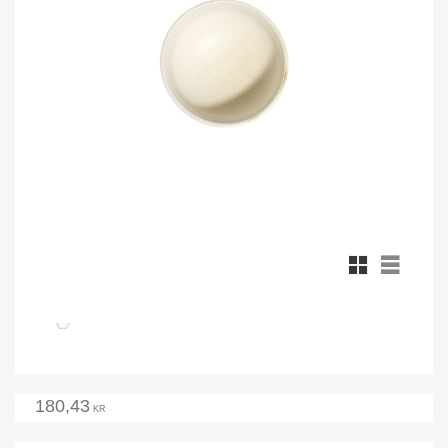
Rutnätsvy
Listvy
180,43
KR