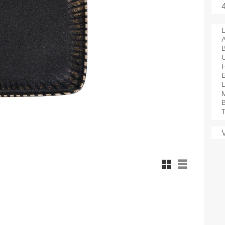
L
A
M
B
T
Rutnätsvy
Listvy