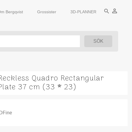
person_outline
search
m Bergqvist
Grossister
3D-PLANNER
Reckless Quadro Rectangular
Plate 37 cm (33 * 23)
IDFine