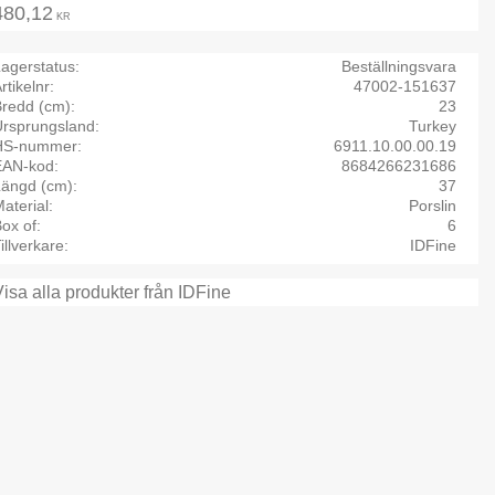
480,12
KR
agerstatus
Beställningsvara
rtikelnr
47002-151637
Bredd (cm)
23
Ursprungsland
Turkey
HS-nummer
6911.10.00.00.19
EAN-kod
8684266231686
Längd (cm)
37
aterial
Porslin
ox of
6
illverkare
IDFine
Visa alla produkter från IDFine