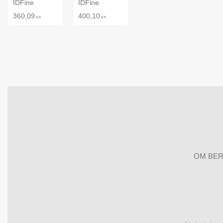
IDFine
IDFine
360,09
400,10
KR
KR
OM BER