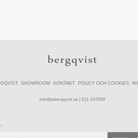
GQVIST
SHOWROOM
KONTAKT
POLICY OCH COOKIES
I
info@jebergqvist.se | 011-107059
ev