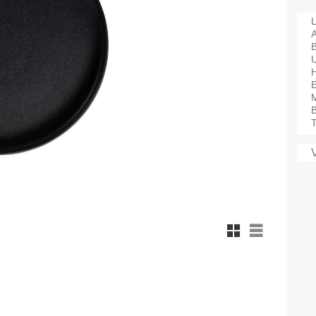
L
A
M
B
T
Rutnätsvy
Listvy