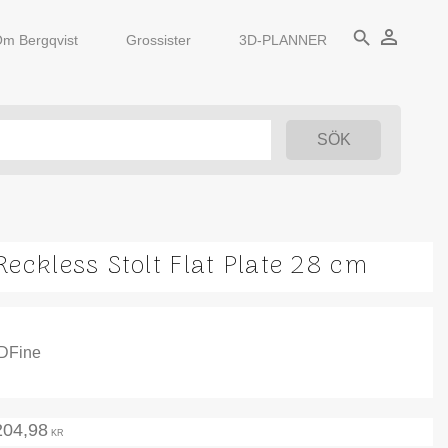
person_outline
search
m Bergqvist
Grossister
3D-PLANNER
Reckless Stolt Flat Plate 28 cm
IDFine
204,98
KR