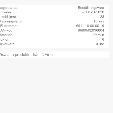
agerstatus
Beställningsvara
rtikelnr
57001-161028
Bredd (cm)
28
Ursprungsland
Turkey
HS-nummer
6911.10.00.00.19
EAN-kod
8680502096804
aterial
Porslin
ox of
6
illverkare
IDFine
Visa alla produkter från IDFine