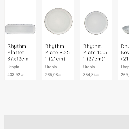
Rhythm
Rhythm
Rhythm
Rh
Platter
Plate 8.25
Plate 10.5
Bow
37x12cm
´ (21cm)´
´ (27cm)´
(21
Utopia
Utopia
Utopia
Utop
403,92
265,08
354,84
269
KR
KR
KR