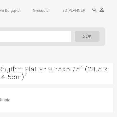
person_outline
search
m Bergqvist
Grossister
3D-PLANNER
Rhythm Platter 9.75x5.75´ (24.5 x
14.5cm)´
Utopia