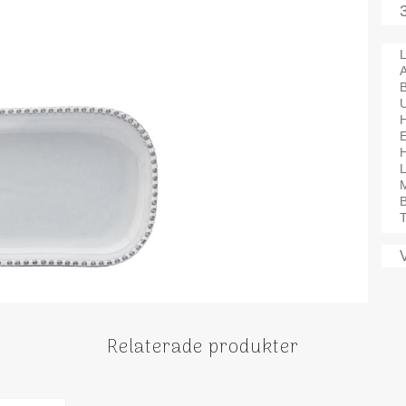
L
A
H
M
B
T
Relaterade produkter