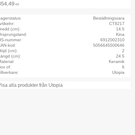
354,49
KR
agerstatus
Beställningsvara
rtikelnr
CT8217
Bredd (cm)
14.5
Ursprungsland
Kina
HS-nummer
6912002310
EAN-kod
5056645500646
öjd (cm)
2
Längd (cm)
24.5
aterial
Keramik
ox of
6
illverkare
Utopia
Visa alla produkter från Utopia