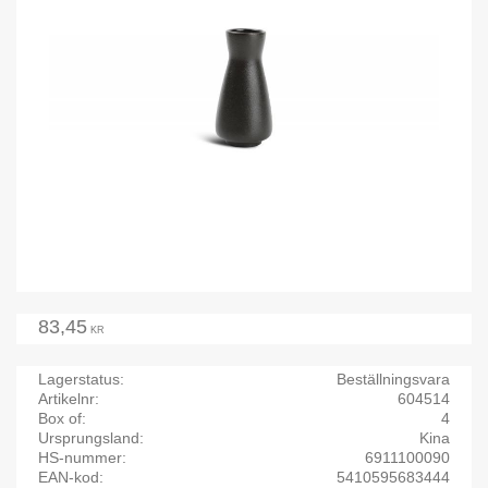
83,45
KR
Lagerstatus
Beställningsvara
Artikelnr
604514
Box of
4
Ursprungsland
Kina
HS-nummer
6911100090
EAN-kod
5410595683444