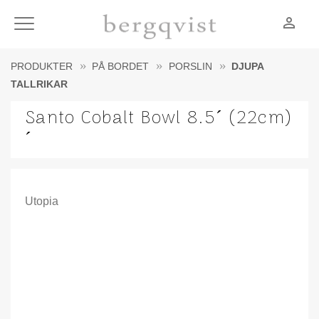
person_outline
Meny
PRODUKTER
PÅ BORDET
PORSLIN
DJUPA
TALLRIKAR
Santo Cobalt Bowl 8.5´ (22cm)
´
Utopia