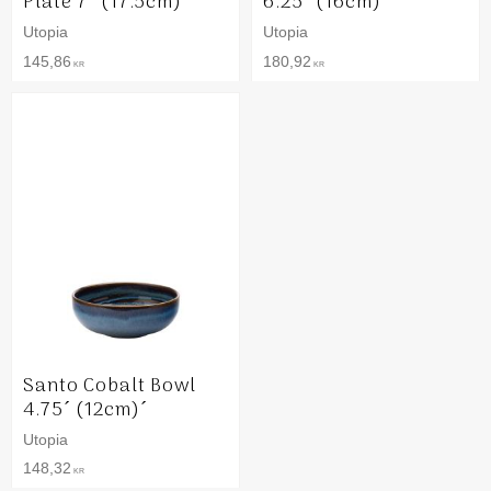
Plate 7´ (17.5cm)´
6.25´ (16cm)´
Utopia
Utopia
145,86
180,92
KR
KR
Santo Cobalt Bowl
4.75´ (12cm)´
Utopia
148,32
KR