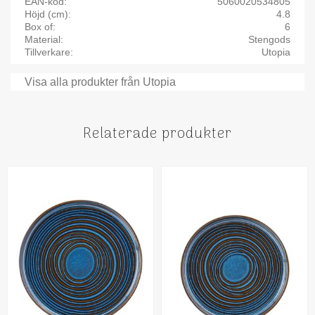
EAN-kod
5060020534805
Höjd (cm)
4.8
Box of
6
Material
Stengods
Tillverkare
Utopia
Visa alla produkter från Utopia
Relaterade produkter