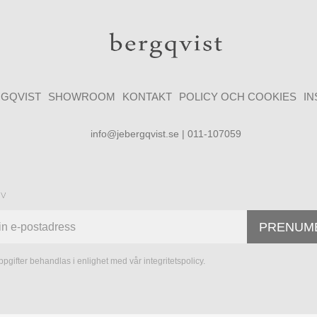
GQVIST
SHOWROOM
KONTAKT
POLICY OCH COOKIES
I
info@jebergqvist.se | 011-107059
ev
PRENUM
pgifter behandlas i enlighet med vår
integritetspolicy
.