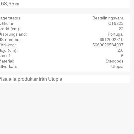
168,65
KR
agerstatus
Beställningsvara
rtikelnr
CT9223
Bredd (cm)
22
Ursprungsland
Portugal
HS-nummer
6912002310
EAN-kod
5060020534997
öjd (cm)
2.6
ox of
6
aterial
Stengods
illverkare
Utopia
Visa alla produkter från Utopia