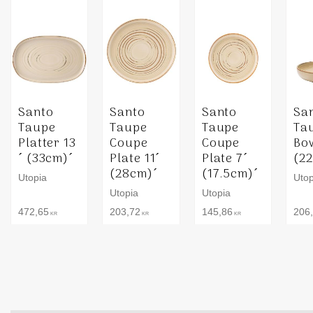
Santo
Santo
Santo
Sa
Taupe
Taupe
Taupe
Ta
Platter 13
Coupe
Coupe
Bow
´ (33cm)´
Plate 11´
Plate 7´
(2
(28cm)´
(17.5cm)´
Utopia
Utop
Utopia
Utopia
472,65
203,72
145,86
206
KR
KR
KR