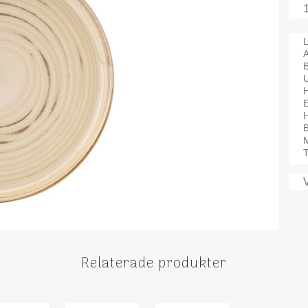
L
A
H
B
M
T
Relaterade produkter