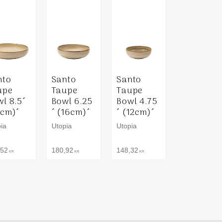
nto
Santo
Santo
upe
Taupe
Taupe
l 8.5´
Bowl 6.25
Bowl 4.75
2cm)´
´ (16cm)´
´ (12cm)´
ia
Utopia
Utopia
,52
180,92
148,32
KR
KR
KR