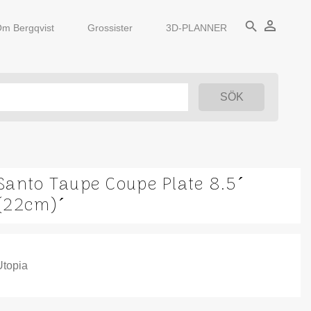
person_outline
search
m Bergqvist
Grossister
3D-PLANNER
Santo Taupe Coupe Plate 8.5´
(22cm)´
Utopia