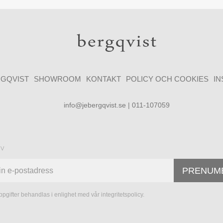
GQVIST
SHOWROOM
KONTAKT
POLICY OCH COOKIES
I
info@jebergqvist.se | 011-107059
ev
PRENUM
pgifter behandlas i enlighet med vår
integritetspolicy
.