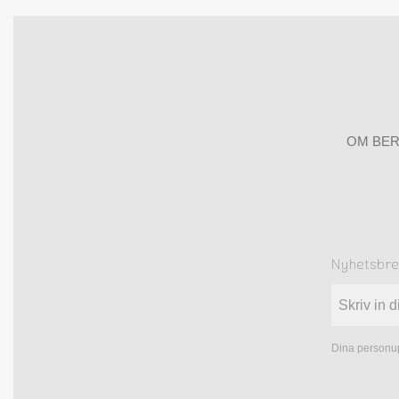
OM BER
Nyhetsbr
Dina personup