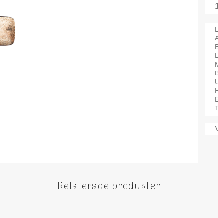
L
A
M
B
T
Relaterade produkter