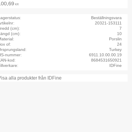
100,69
KR
agerstatus
Beställningsvara
rtikelnr
20321-153111
Bredd (cm)
7
Längd (cm)
10
aterial
Porslin
ox of
24
Ursprungsland
Turkey
HS-nummer
6911.10.00.00.19
EAN-kod
8684531650921
illverkare
IDFine
Visa alla produkter från IDFine