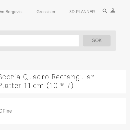
person_outline
search
m Bergqvist
Grossister
3D-PLANNER
Scoria Quadro Rectangular
Platter 11 cm (10 * 7)
IDFine