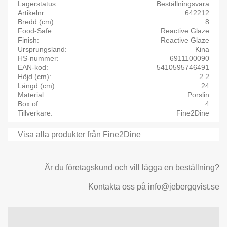
Lagerstatus
Beställningsvara
Artikelnr
642212
Bredd (cm)
8
Food-Safe
Reactive Glaze
Finish
Reactive Glaze
Ursprungsland
Kina
HS-nummer
6911100090
EAN-kod
5410595746491
Höjd (cm)
2.2
Längd (cm)
24
Material
Porslin
Box of
4
Tillverkare
Fine2Dine
Visa alla produkter från Fine2Dine
Är du företagskund och vill lägga en beställning?
Kontakta oss på info@jebergqvist.se