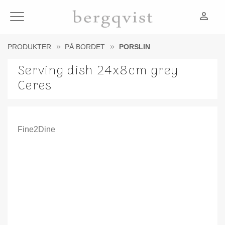
person_outline
Meny
PRODUKTER
PÅ BORDET
PORSLIN
Serving dish 24x8cm grey
Ceres
Fine2Dine