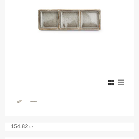
Rutnätsvy
Listvy
154,82
KR