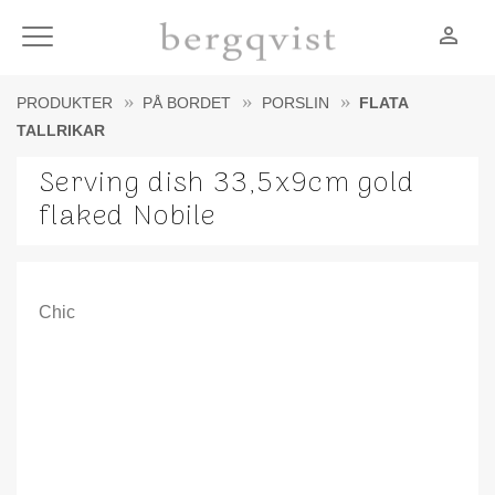
person_outline
Meny
PRODUKTER
PÅ BORDET
PORSLIN
FLATA
TALLRIKAR
Serving dish 33,5x9cm gold
flaked Nobile
Chic