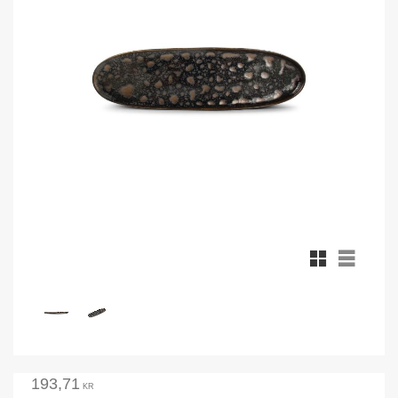
Rutnätsvy
Listvy
193,71
KR