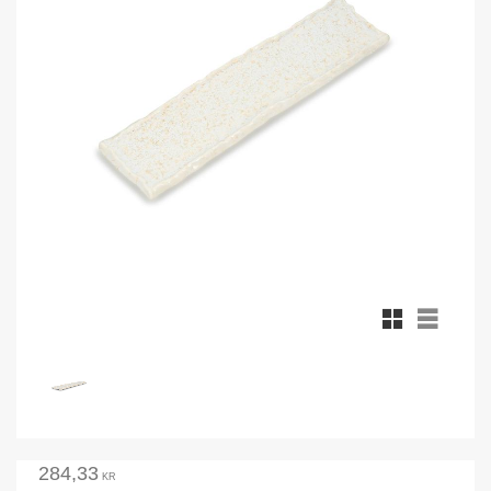
Rutnätsvy
Listvy
284,33
KR