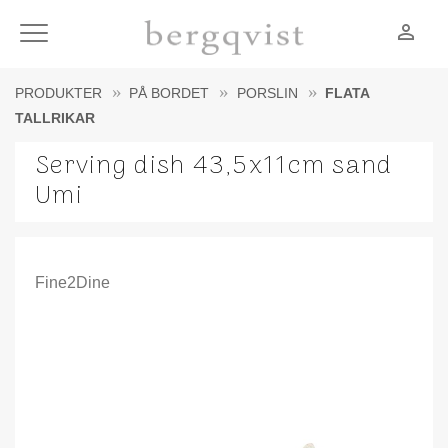
person_outline
Meny
PRODUKTER
PÅ BORDET
PORSLIN
FLATA
TALLRIKAR
Serving dish 43,5x11cm sand
Umi
Fine2Dine