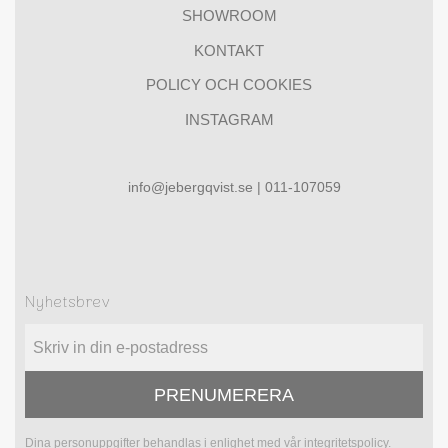
SHOWROOM
KONTAKT
POLICY OCH COOKIES
INSTAGRAM
info@jebergqvist.se | 011-107059
Nyhetsbrev
PRENUMERERA
Dina personuppgifter behandlas i enlighet med vår
integritetspolicy
.