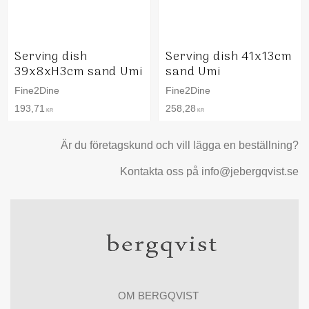
Serving dish
Serving dish 41x13cm
39x8xH3cm sand Umi
sand Umi
Fine2Dine
Fine2Dine
193,71
258,28
KR
KR
Är du företagskund och vill lägga en beställning?
Kontakta oss på info@jebergqvist.se
OM BERGQVIST