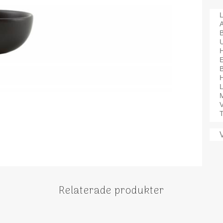
L
A
B
H
M
V
T
Relaterade produkter