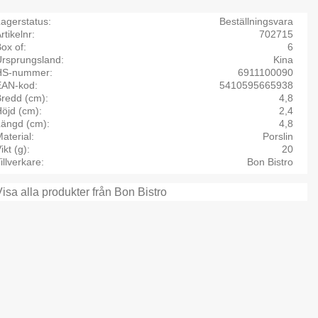
agerstatus
Beställningsvara
rtikelnr
702715
ox of
6
Ursprungsland
Kina
HS-nummer
6911100090
EAN-kod
5410595665938
Bredd (cm)
4,8
öjd (cm)
2,4
Längd (cm)
4,8
aterial
Porslin
ikt (g)
20
illverkare
Bon Bistro
Visa alla produkter från Bon Bistro