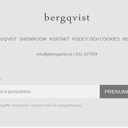
GQVIST
SHOWROOM
KONTAKT
POLICY OCH COOKIES
I
info@jebergqvist.se | 011-107059
ev
PRENUM
pgifter behandlas i enlighet med vår
integritetspolicy
.