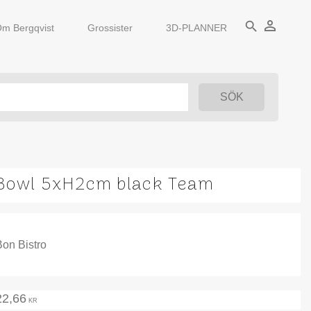
person_outline
search
m Bergqvist
Grossister
3D-PLANNER
Bowl 5xH2cm black Team
Bon Bistro
22,66
KR