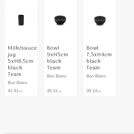
Milk/sauce
Bowl
Bowl
jug
9xH5cm
7,5xH4cm
5xH8,5cm
black
black
black
Team
Team
Team
Bon Bistro
Bon Bistro
Bon Bistro
41,91
45,31
38,14
KR
KR
KR