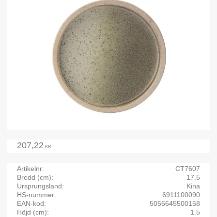
207,22
KR
Artikelnr
CT7607
Bredd (cm)
17.5
Ursprungsland
Kina
HS-nummer
6911100090
EAN-kod
5056645500158
Höjd (cm)
1.5