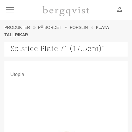
person_outline
Meny
PRODUKTER
PÅ BORDET
PORSLIN
FLATA
TALLRIKAR
Solstice Plate 7´ (17.5cm)´
Utopia