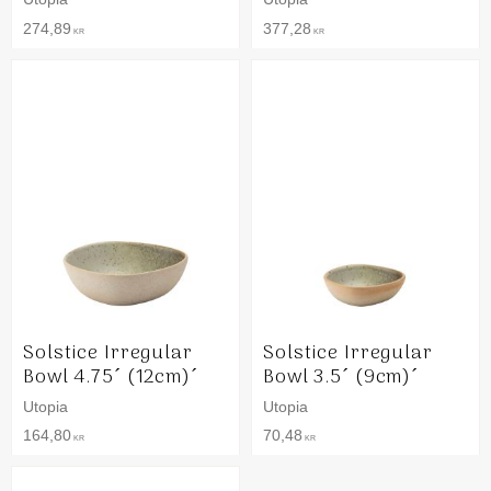
274,89
377,28
KR
KR
Solstice Irregular
Solstice Irregular
Bowl 4.75´ (12cm)´
Bowl 3.5´ (9cm)´
Utopia
Utopia
164,80
70,48
KR
KR