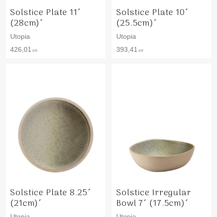
Solstice Plate 11´
Solstice Plate 10´
(28cm)´
(25.5cm)´
Utopia
Utopia
426,01
393,41
KR
KR
Solstice Plate 8.25´
Solstice Irregular
(21cm)´
Bowl 7´ (17.5cm)´
Utopia
Utopia