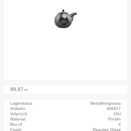
89,87
KR
Lagerstatus
Beställningsvara
Artikelnr
606817
Volym(cl)
10cl
Material
Porslin
Box of
4
Finish
Reactive Glaze