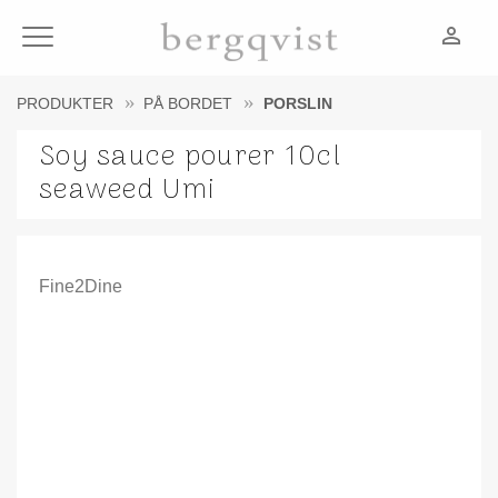
person_outline
Meny
PRODUKTER
PÅ BORDET
PORSLIN
Soy sauce pourer 10cl
seaweed Umi
Fine2Dine