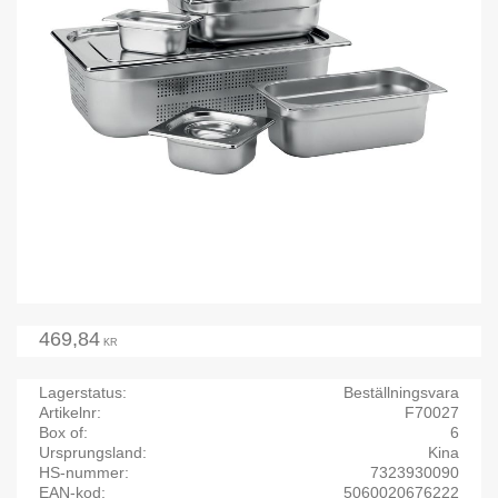
469,84
KR
Lagerstatus
Beställningsvara
Artikelnr
F70027
Box of
6
Ursprungsland
Kina
HS-nummer
7323930090
EAN-kod
5060020676222